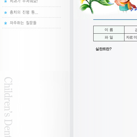
이 름
파 일
자료 
실란트란?